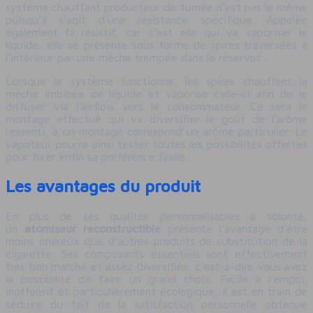
système chauffant producteur de fumée n’est pas le même
puisqu’il s’agit d’une résistance spécifique. Appelée
également fil résistif, car c’est elle qui va vaporiser le
liquide, elle se présente sous forme de spires traversées à
l’intérieur par une mèche trempée dans le réservoir.
Lorsque le système fonctionne, les spires chauffent la
mèche imbibée de liquide et vaporise celle-ci afin de le
diffuser via l’airflow vers le consommateur. Ce sera le
montage effectué qui va diversifier le goût de l’arôme
ressenti, à un montage correspond un arôme particulier. Le
vapoteur pourra ainsi tester toutes les possibilités offertes
pour fixer enfin sa préférence finale.
Les avantages du produit
En plus de ses qualités personnalisables à volonté,
un
atomiseur reconstructible
présente l’avantage d’être
moins onéreux que d’autres produits de substitution de la
cigarette. Ses composants essentiels sont effectivement
très bon marché et assez diversifiés, c’est-à-dire vous avez
la possibilité de faire un grand choix. Facile à l’empoi,
inoffensif et particulièrement écologique, il est en train de
séduire du fait de la satisfaction personnelle obtenue