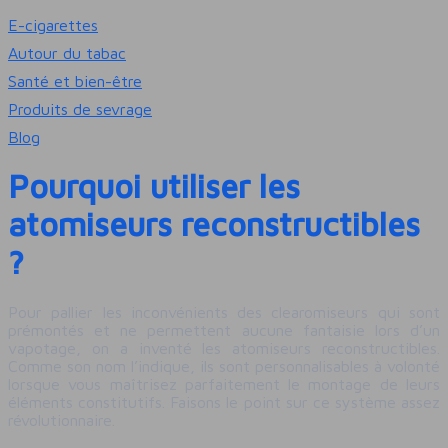
E-cigarettes
Autour du tabac
Santé et bien-être
Produits de sevrage
Blog
Pourquoi utiliser les
atomiseurs reconstructibles
?
Pour pallier les inconvénients des clearomiseurs qui sont
prémontés et ne permettent aucune fantaisie lors d’un
vapotage, on a inventé les atomiseurs reconstructibles.
Comme son nom l’indique, ils sont personnalisables à volonté
lorsque vous maîtrisez parfaitement le montage de leurs
éléments constitutifs. Faisons le point sur ce système assez
révolutionnaire.