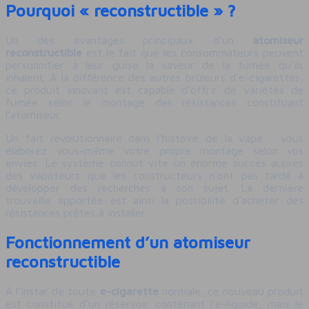
Pourquoi « reconstructible » ?
Un des avantages principaux d’un
atomiseur
reconstructible
est le fait que les consommateurs peuvent
personnifier à leur guise la saveur de la fumée qu’ils
inhalent. À la différence des autres brûleurs d’e-cigarettes,
ce produit innovant est capable d’offrir de variétés de
fumée selon le montage des résistances constituant
l’atomiseur.
Un fait révolutionnaire dans l’histoire de la vape : vous
élaborez vous-même votre propre montage selon vos
envies. Le système connut vite un énorme succès auprès
des vapoteurs que les constructeurs n’ont pas tardé à
développer des recherches à son sujet. La dernière
trouvaille apportée est ainsi la possibilité d’acheter des
résistances prêtes à installer.
Fonctionnement d’un atomiseur
reconstructible
À l’instar de toute
e-cigarette
normale, ce nouveau produit
est constitué d’un réservoir contenant l’e-liquide, mais le