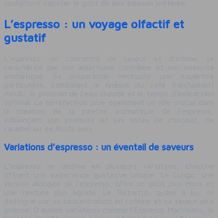
souhaitent vapoter le goût de leur boisson préférée.
L’espresso : un voyage olfactif et
gustatif
L’espresso, un concentré de saveur et d’arôme, se
caractérise par son amertume contrôlée et son intensité
aromatique. Sa préparation nécessite une expertise
particulière, combinant la finesse du café fraîchement
moulu, la pression de l’eau chaude et le temps d’extraction
optimal. La torréfaction joue également un rôle crucial dans
la création de la palette aromatique de l’espresso,
influençant son intensité et ses notes de chocolat, de
caramel ou de fruits secs.
Variations d’espresso : un éventail de saveurs
L’espresso se décline en plusieurs variations, chacune
offrant une expérience gustative unique. Le Lungo, une
version allongée de l’espresso, offre un goût plus doux et
une texture plus liquide. Le Ristretto, quant à lui, se
distingue par sa concentration en caféine et sa saveur plus
intense. D’autres variations comme l’Espresso Macchiato, le