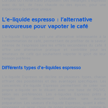
Cortado ou l’Americano proposent des mélanges d’espresso
avec du lait, de l’eau chaude ou des épices, pour une
expérience gustative unique.
L’e-liquide espresso : l’alternative
savoureuse pour vapoter le café
L’e-liquide Espresso est une alternative intéressante à la
consommation de café, permettant de profiter de la saveur
intense de l’espresso sans les effets secondaires du café. Il
offre une alternative pratique et contrôlée pour les
amateurs de café qui souhaitent vapoter le goût de leur
boisson préférée.
Différents types d’e-liquides espresso
L’e-liquide Espresso se décline en plusieurs types, chacun
offrant des possibilités et des avantages spécifiques. Les
concentrés d’e-liquide Espresso permettent de créer son
propre e-liquide en le diluant avec une base de PG/VG,
selon ses préférences. Les e-liquides Espresso prêts à
l’emploi sont directement utilisables sans aucune
préparation. Les saveurs d’e-liquide Espresso, quant à elles,
proposent un large choix de notes aromatiques, comme le