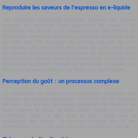
Reproduire les saveurs de l’espresso en e-liquide
Les fabricants d’e-liquide Espresso utilisent des arômes
naturels ou artificiels pour reproduire les saveurs de
l’espresso. Ces arômes sont soigneusement sélectionnés et
dosés pour créer une expérience gustative proche de celle
du café réel. Par exemple, les arômes naturels de café
proviennent de l’extraction des grains de café, tandis que
les arômes artificiels sont synthétisés en laboratoire, pour
reproduire les mêmes molécules aromatiques. La production
d’e-liquides Espresso implique un processus complexe, qui
nécessite un savoir-faire et une expertise particulière.
Perception du goût : un processus complexe
La perception du goût est un processus complexe qui
implique les papilles gustatives, l’olfaction et le système
nerveux. Les papilles gustatives détectent les saveurs de
base, comme le sucré, le salé, l’amer, l’acide et l’umami.
L’olfaction, quant à elle, joue un rôle crucial dans la
perception des arômes. Le cerveau combine ensuite ces
informations pour créer une expérience gustative globale.