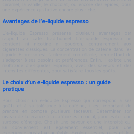
caramel, la vanille, le chocolat, ou encore des épices, pour
une expérience gustative encore plus riche.
Avantages de l’e-liquide espresso
L’e-liquide Espresso présente plusieurs avantages par
rapport au café traditionnel. L’e-liquide Espresso ne
contient ni nicotine ni goudron, contrairement aux
cigarettes classiques. La concentration de caféine dans l’e-
liquide Espresso est facilement contrôlable, permettant de
s’adapter à ses besoins et préférences. Enfin, il existe une
multitude d’e-liquides Espresso, avec des saveurs et des
intensités différentes, pour satisfaire tous les goûts.
Le choix d’un e-liquide espresso : un guide
pratique
Pour choisir un e-liquide Espresso qui correspond à ses
goûts et à sa tolérance à la caféine, il est important de
prendre en compte plusieurs facteurs. Déterminer son
niveau de tolérance à la caféine est crucial, pour éviter une
surdose d’énergie. Choisir une saveur et une intensité qui
lui conviennent est également essentiel, pour une
expérience gustative agréable. Explorer les marques et les