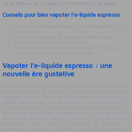
sur la chaleur de la vapeur et l’intensité de la saveur.
Conseils pour bien vapoter l’e-liquide espresso
Choisir un atomiseur adapté à son e-liquide et à ses
préférences.
Ajuster la puissance de vape pour obtenir une
expérience gustative satisfaisante.
Prendre le temps de savourer l’e-liquide Espresso et
d’apprécier ses nuances aromatiques.
Vapoter l’e-liquide espresso : une
nouvelle ère gustative
L’e-liquide Espresso offre une expérience unique pour les
amateurs de café et de vape. Il combine le goût intense de
l’espresso avec la liberté et la polyvalence de la vape. L’e-
liquide Espresso est une alternative à la consommation de
café traditionnelle, permettant de profiter des saveurs et
des arômes du café sans les inconvénients de la nicotine ou
du goudron. La vape, quant à elle, offre une expérience
sensorielle unique, avec la possibilité de contrôler la
puissance, la vapeur et la saveur. L’e-liquide Espresso est