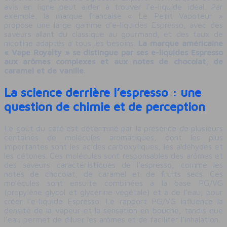
avis en ligne peut aider à trouver l’e-liquide idéal. Par
exemple, la marque française « Le Petit Vapoteur »
propose une large gamme d’e-liquides Espresso, avec des
saveurs allant du classique au gourmand, et des taux de
nicotine adaptés à tous les besoins.
La marque américaine
« Vape Royalty » se distingue par ses e-liquides Espresso
aux arômes complexes et aux notes de chocolat, de
caramel et de vanille.
La science derrière l’espresso : une
question de chimie et de perception
Le goût du café est déterminé par la présence de plusieurs
centaines de molécules aromatiques, dont les plus
importantes sont les acides carboxyliques, les aldéhydes et
les cétones. Ces molécules sont responsables des arômes et
des saveurs caractéristiques de l’espresso, comme les
notes de chocolat, de caramel et de fruits secs. Ces
molécules sont ensuite combinées à la base PG/VG
(propylène glycol et glycérine végétale) et à de l’eau, pour
créer l’e-liquide Espresso. Le rapport PG/VG influence la
densité de la vapeur et la sensation en bouche, tandis que
l’eau permet de diluer les arômes et de faciliter l’inhalation.