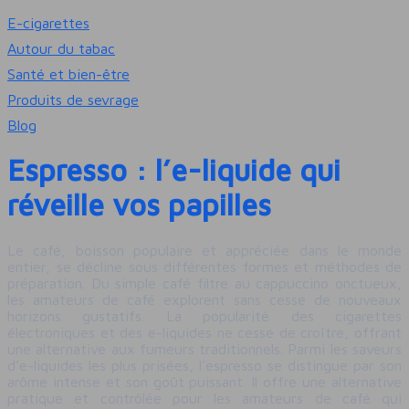
E-cigarettes
Autour du tabac
Santé et bien-être
Produits de sevrage
Blog
Espresso : l’e-liquide qui
réveille vos papilles
Le café, boisson populaire et appréciée dans le monde
entier, se décline sous différentes formes et méthodes de
préparation. Du simple café filtre au cappuccino onctueux,
les amateurs de café explorent sans cesse de nouveaux
horizons gustatifs. La popularité des cigarettes
électroniques et des e-liquides ne cesse de croître, offrant
une alternative aux fumeurs traditionnels. Parmi les saveurs
d’e-liquides les plus prisées, l’espresso se distingue par son
arôme intense et son goût puissant. Il offre une alternative
pratique et contrôlée pour les amateurs de café qui