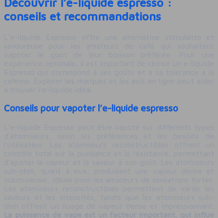
Découvrir l’e-liquide espresso :
conseils et recommandations
L’e-liquide Espresso offre une alternative stimulante et
savoureuse pour les amateurs de café qui souhaitent
vapoter le goût de leur boisson préférée. Pour une
expérience optimale, il est important de choisir un e-liquide
Espresso qui correspond à ses goûts et à sa tolérance à la
caféine. Explorer les marques et les avis en ligne peut aider
à trouver l’e-liquide idéal.
Conseils pour vapoter l’e-liquide espresso
L’e-liquide Espresso peut être vapoté sur différents types
d’atomiseurs, selon les préférences et les besoins de
l’utilisateur. Les atomiseurs reconstructibles offrent un
contrôle total sur la puissance et la résistance, permettant
d’ajuster la vapeur et la saveur à son goût. Les atomiseurs
sub-ohm, quant à eux, produisent une vapeur dense et
volumineuse, idéale pour les amateurs de sensations fortes.
Les atomiseurs reconstructibles permettent de varier les
saveurs et les intensités, tandis que les atomiseurs sub-
ohm offrent un nuage de vapeur dense et impressionnant.
La puissance de vape est un facteur important, qui influe