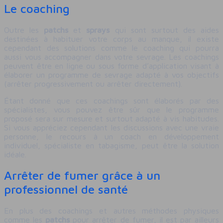
Le coaching
Outre les
patchs
et
sprays
qui sont surtout des aides
destinées à habituer votre corps au manque, il existe
cependant des solutions comme le coaching qui pourra
aussi vous accompagner dans votre sevrage. Les coachings
peuvent être en ligne ou sous forme d’application visant à
élaborer un programme de sevrage adapté à vos objectifs
(arrêter progressivement ou arrêter directement).
Étant donné que ces coachings sont élaborés par des
spécialistes, vous pouvez être sûr que le programme
proposé sera sur mesure et surtout adapté à vis habitudes.
Si vous appréciez cependant les discussions avec une vraie
personne, le recours à un coach en développement
individuel, spécialiste en tabagisme, peut être la solution
idéale.
Arrêter de fumer grâce à un
professionnel de santé
En plus des coachings et autres méthodes physiques
comme les
patchs
pour arrêter de fumer, il est par ailleurs