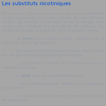
Les substituts nicotiniques
Pour que les fumeurs arrivent à se sevrer plus facilement
et plus rapidement, ils peuvent prendre des substituts de
nicotine qui serviront à vous aider durant le sevrage, mais
surtout pour soulager les symptômes du manque. Ces
substituts peuvent se présenter sous différentes formes :
– Le
patch
à la nicotine ou timbre, à appliquer sur la
peau pour un sevrage progressif
– Les comprimés à sucer que l’on place dans la cavité
buccale pour libérer progressivement la nicotine
– Les gommes à mâcher pour satisfaire l’envie au
niveau de la bouche
– Le
spray
pour une pulvérisation buccale
– Les comprimés à laisser fondre sous la langue qui
sont discrets
– L’inhalateur pour conserver le geste d’absorption
de la cigarette