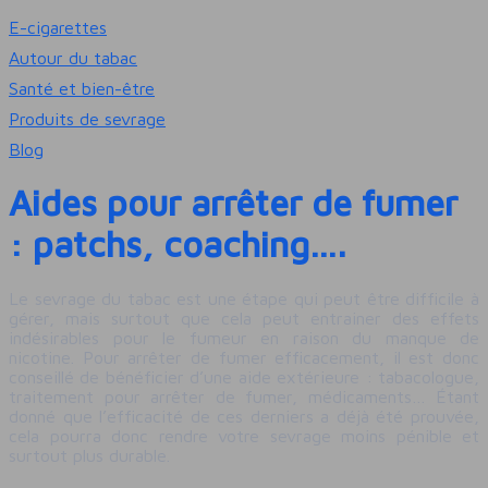
E-cigarettes
Autour du tabac
Santé et bien-être
Produits de sevrage
Blog
Aides pour arrêter de fumer
: patchs, coaching….
Le sevrage du tabac est une étape qui peut être difficile à
gérer, mais surtout que cela peut entrainer des effets
indésirables pour le fumeur en raison du manque de
nicotine. Pour arrêter de fumer efficacement, il est donc
conseillé de bénéficier d’une aide extérieure : tabacologue,
traitement pour arrêter de fumer, médicaments… Étant
donné que l’efficacité de ces derniers a déjà été prouvée,
cela pourra donc rendre votre sevrage moins pénible et
surtout plus durable.