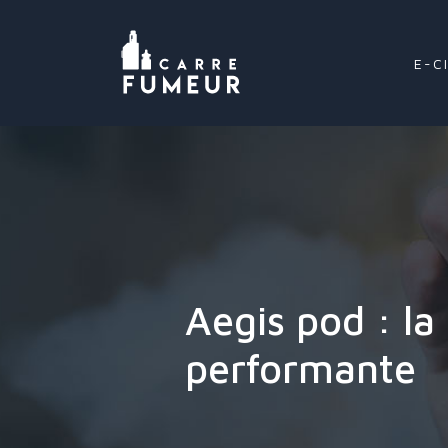
E-C
Aegis pod : la
performante