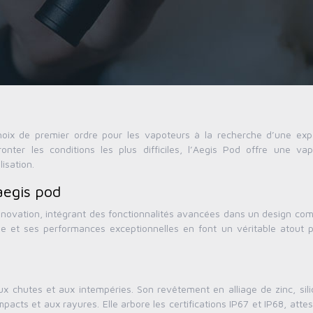
x de premier ordre pour les vapoteurs à la recherche d’une exp
onter les conditions les plus difficiles, l’Aegis Pod offre une va
isation.
aegis pod
nnovation, intégrant des fonctionnalités avancées dans un design com
ide et ses performances exceptionnelles en font un véritable atout p
x chutes et aux intempéries. Son revêtement en alliage de zinc, sili
mpacts et aux rayures. Elle arbore les certifications IP67 et IP68, atte