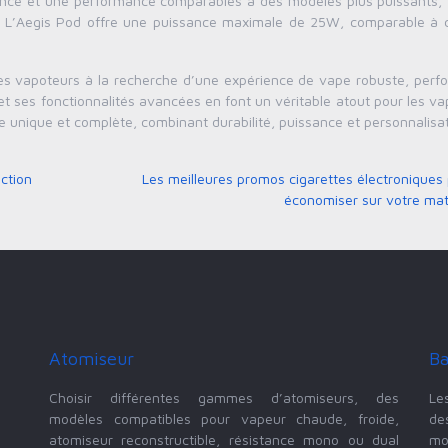
ssance et une performance comparables à des modèles plus puissants, 
tion. L’Aegis Pod offre une puissance maximale de 25W, comparable à 
les vapoteurs à la recherche d’une expérience de vape robuste, perf
 et ses fonctionnalités avancées en font un véritable atout pour les v
 unique et complète, combinant durabilité, puissance et personnalisat
action
Les meilleures promos cigarettes électroniques
économiser sur votre mat
Atomiseur
Ba
Choisir différentes gammes d’atomiseurs, des
Le
modèles compatibles pour vapeur chaude, froide,
de
atomiseur reconstructible, résistance mono ou dual
mo