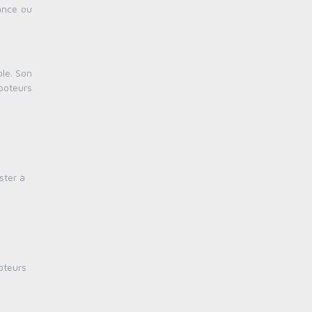
ance ou
ble. Son
poteurs
ster à
poteurs