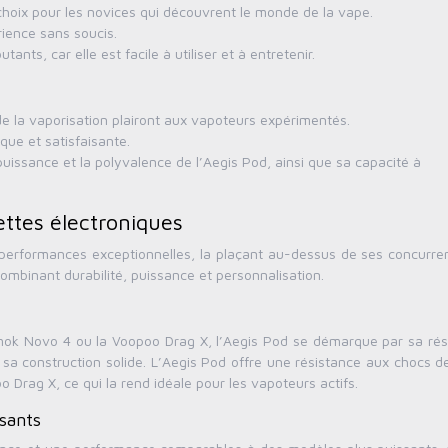
nt choix pour les novices qui découvrent le monde de la vape.
rience sans soucis.
nts, car elle est facile à utiliser et à entretenir.
 de la vaporisation plairont aux vapoteurs expérimentés.
que et satisfaisante.
uissance et la polyvalence de l’Aegis Pod, ainsi que sa capacité à
ttes électroniques
performances exceptionnelles, la plaçant au-dessus de ses concurrent
mbinant durabilité, puissance et personnalisation.
ok Novo 4 ou la Voopoo Drag X, l’Aegis Pod se démarque par sa rés
 sa construction solide. L’Aegis Pod offre une résistance aux chocs d
 Drag X, ce qui la rend idéale pour les vapoteurs actifs.
sants