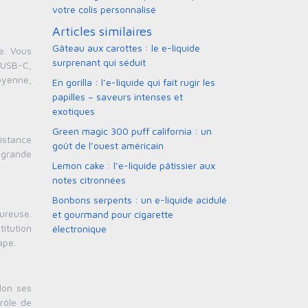
votre colis personnalisé
Articles similaires
Gâteau aux carottes : le e-liquide
e. Vous
surprenant qui séduit
 USB-C,
moyenne,
En gorilla : l’e-liquide qui fait rugir les
papilles – saveurs intenses et
exotiques
Green magic 300 puff california : un
istance
goût de l’ouest américain
 grande
Lemon cake : l’e-liquide pâtissier aux
notes citronnées
Bonbons serpents : un e-liquide acidulé
oureuse.
et gourmand pour cigarette
itution
électronique
ape.
lon ses
rôle de