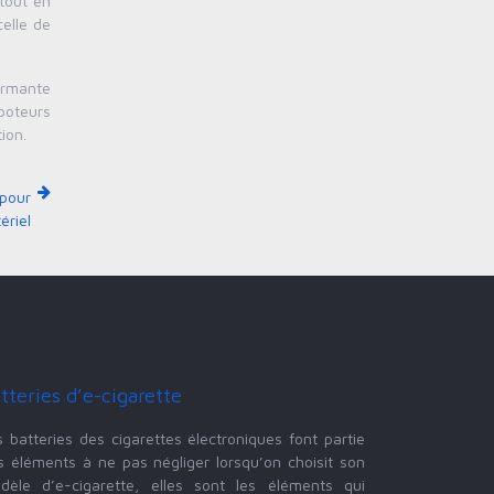
tout en
celle de
ormante
apoteurs
ion.
 pour
ériel
tteries d’e-cigarette
s batteries des cigarettes électroniques font partie
s éléments à ne pas négliger lorsqu’on choisit son
dèle d’e-cigarette, elles sont les éléments qui