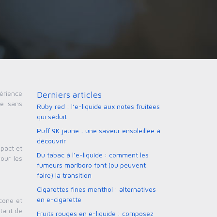
érience
Derniers articles
pe sans
Ruby red : l’e-liquide aux notes fruitées
qui séduit
Puff 9K jaune : une saveur ensoleillée à
découvrir
pact et
Du tabac à l’e-liquide : comment les
our les
fumeurs marlboro font (ou peuvent
faire) la transition
Cigarettes fines menthol : alternatives
en e-cigarette
cone et
stant de
Fruits rouges en e-liquide : composez