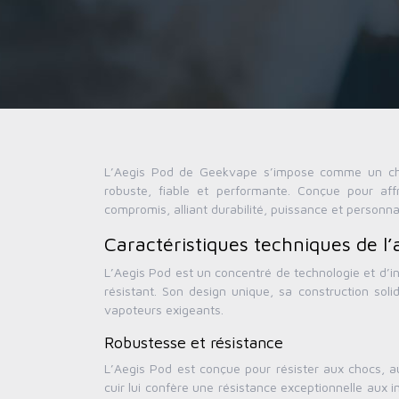
L’Aegis Pod de Geekvape s’impose comme un choi
robuste, fiable et performante. Conçue pour affr
compromis, alliant durabilité, puissance et personnal
Caractéristiques techniques de l’
L’Aegis Pod est un concentré de technologie et d’i
résistant. Son design unique, sa construction sol
vapoteurs exigeants.
Robustesse et résistance
L’Aegis Pod est conçue pour résister aux chocs, au
cuir lui confère une résistance exceptionnelle aux i