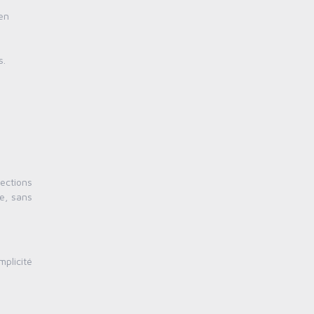
en
s.
tections
le, sans
plicité