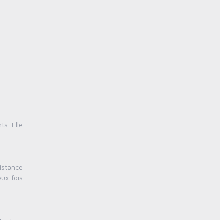
s. Elle
istance
eux fois