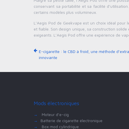
Malgré sa petite taille, l’Aegis Pod offre une pui
conservant sa portabilité et sa facilité d’utilisa
certains modèles plus volumineux.
L’Aegis Pod de Geekvape est un choix idéal pour 
et fiable. Son design unique, sa construction solide
exigeants. L’Aegis Pod offre une expérience de vape
E-cigarette : le CBD à froid, une méthode d’extr
innovante
Mods électroniques
→
Moteur d’e-cig
→
Batterie de cigarette électronique
→
Box mod cylindrique