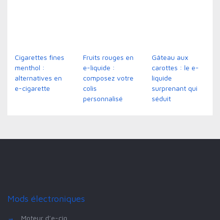
Cigarettes fines
Fruits rouges en
Gâteau aux
menthol :
e-liquide :
carottes : le e-
alternatives en
composez votre
liquide
e-cigarette
colis
surprenant qui
personnalisé
séduit
Mods électroniques
→
Moteur d’e-cig