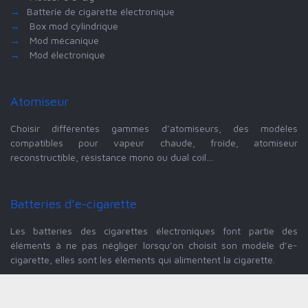
→
Batterie de cigarette électronique
→
Box mod cylindrique
→
Mod mécanique
→
Mod électronique
Atomiseur
Choisir différentes gammes d’atomiseurs, des modèles
compatibles pour vapeur chaude, froide, atomiseur
reconstructible, résistance mono ou dual coil…
Batteries d’e-cigarette
Les batteries des cigarettes électroniques font partie des
éléments à ne pas négliger lorsqu’on choisit son modèle d’e-
cigarette, elles sont les éléments qui alimentent la cigarette.