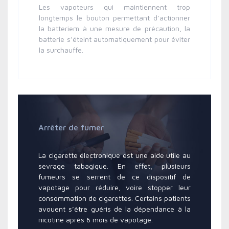
Les vapoteurs qui maintiennent trop
longtemps le bouton permettant d’actionner
la batteriem à une mesure de précaution, la
batterie s’éteint automatiquement pour éviter
la surchauffe.
Arrêter de fumer
La cigarette électronique est une aide utile au
sevrage tabagique. En effet, plusieurs
fumeurs se serrent de ce dispositif de
vapotage pour réduire, voire stopper leur
consommation de cigarettes. Certains patients
avouent s’être guéris de la dépendance à la
nicotine après 6 mois de vapotage.