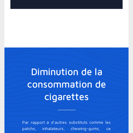
Diminution de la
consommation de
cigarettes
Par rapport à d’autres substituts comme les
patchs, inhalateurs, chewing-gums, ce