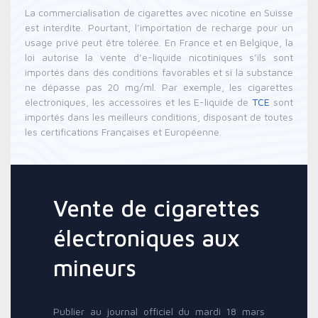
La commercialisation de cigarettes avec nicotine en Suisse
est interdite. Pourtant, l’importation de recharge pour un
usage privé peut être tolérée. En France et en Belgique, la
loi autorise la vente d’e-liquide nicotiniques s’ils sont
importés dans des conditions favorables et si la substance
ne dépasse pas 20 mg/ml. Par exemple, les cigarettes
électroniques, les accessoires et les E-liquide de
TCE
sont
importés dans les meilleurs conditions, disposant de toutes
les certifications Françaises et Européenne.
Vente de cigarettes
électroniques aux
mineurs
Publier au journal officiel du mardi 18 mars